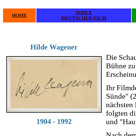
INDEX
HOME
DEUTSCHER FILM
.
Hilde Wagener
.
Die Schau
Bühne zu 
Erschein
Ihr Filmd
Sünde" (2
nächsten 
folgten d
1904 - 1992
und "Haup
Nach dem 