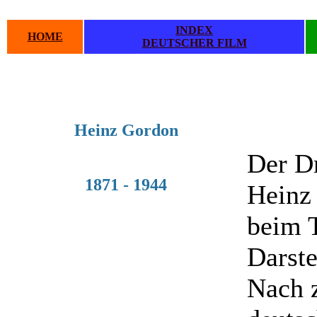
INDEX
HOME
DEUTSCHER FILM
.
.
Heinz Gordon
Der D
1871 - 1944
Heinz
beim T
Darste
Nach z