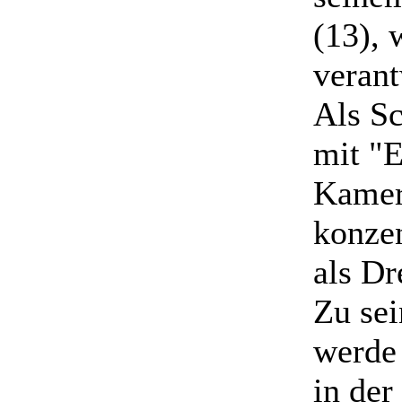
(13), 
verant
Als Sc
mit "E
Kamer
konzen
als Dr
Zu se
werde 
in der