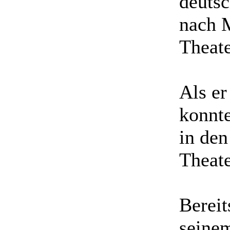
deuts
nach 
Theate
Als er
konnte
in de
Theate
Bereit
seinem