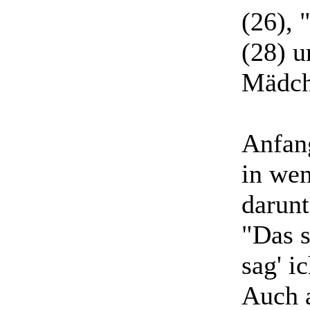
(26), 
(28) u
Mädch
Anfang
in wen
darunt
"Das 
sag' i
Auch 