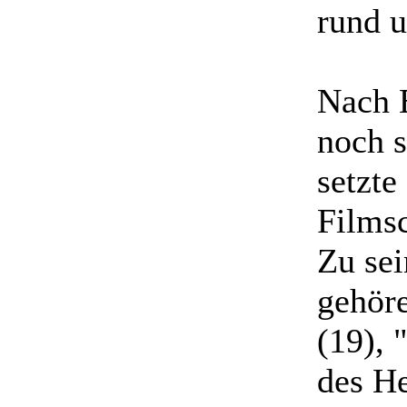
rund 
Nach E
noch s
setzte
Filmsc
Zu se
gehör
(19), 
des He