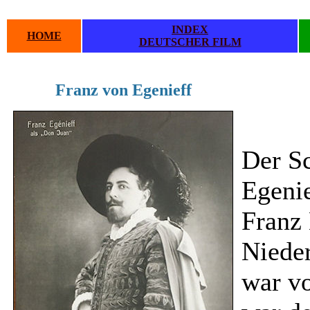
INDEX
HOME
DEUTSCHER FILM
Franz von Egenieff
.
.
Der Sc
Egenie
Franz 
Nieder
war vo