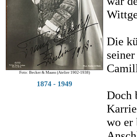
war de
Wittge
Die kü
seiner
Camill
Foto: Becker & Maass (Atelier 1902-1938)
1874 - 1949
Doch b
Karrie
wo er 
Ansch