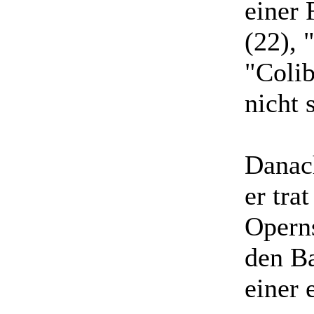
einer 
(22), 
"Colib
nicht 
Danac
er tra
Operns
den Ba
einer 