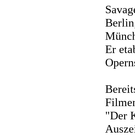
Savag
Berlin
Münch
Er eta
Opern
Bereit
Filme
"Der K
Auszei