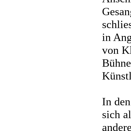
Gesang
schlie
in Ang
von Kl
Bühne 
Künst
In den
sich a
ander