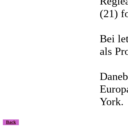
Regiea
(21) f
Bei le
als Pr
Danebe
Europ
York.
Back