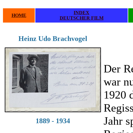
INDEX
HOME
DEUTSCHER FILM
Heinz Udo Brachvogel
.
.
Der R
war nu
1920 d
Regiss
Jahr s
1889 - 1934