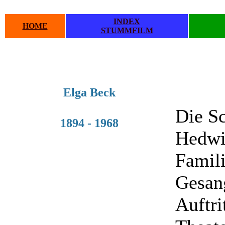
INDEX
HOME
STUMMFILM
.
.
Elga Beck
Die Sc
1894 - 1968
Hedwi
Famili
Gesang
Auftri