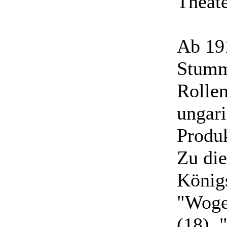
Theate
Ab 191
Stumm
Rollen
ungar
Produ
Zu di
Königs
"Wogen
(18), 