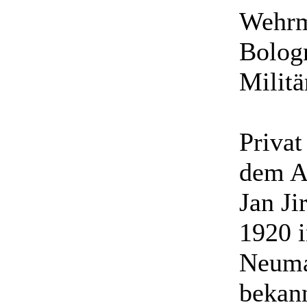
Wehrma
Bologn
Militä
Privat
dem A
Jan Ji
1920 i
Neuma
bekan