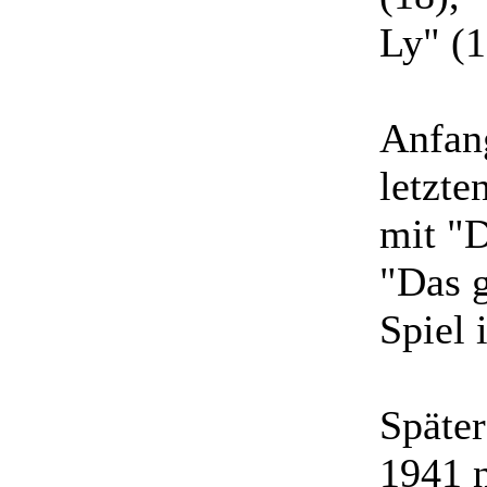
Ly" (1
Anfang
letzte
mit "D
"Das g
Spiel 
Später
1941 n