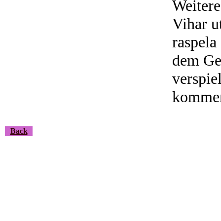
Weitere
Vihar u
raspela
dem Gew
verspie
kommen
Back