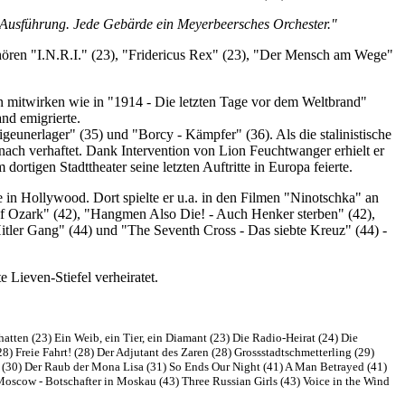
er Ausführung. Jede Gebärde ein Meyerbeersches Orchester."
ören "I.N.R.I." (23), "Fridericus Rex" (23), "Der Mensch am Wege"
 mitwirken wie in "1914 - Die letzten Tage vor dem Weltbrand"
nd emigrierte.
Zigeunerlager" (35) und "Borcy - Kämpfer" (36). Als die stalinistische
ach verhaftet. Dank Intervention von Lion Feuchtwanger erhielt er
ortigen Stadttheater seine letzten Auftritte in Europa feierte.
 in Hollywood. Dort spielte er u.a. in den Filmen "Ninotschka" an
of Ozark" (42), "Hangmen Also Die! - Auch Henker sterben" (42),
itler Gang" (44) und "The Seventh Cross - Das siebte Kreuz" (44) -
 Lieven-Stiefel verheiratet.
atten (23) Ein Weib, ein Tier, ein Diamant (23) Die Radio-Heirat (24) Die
28) Freie Fahrt! (28) Der Adjutant des Zaren (28) Grossstadtschmetterling (29)
 (30) Der Raub der Mona Lisa (31) So Ends Our Night (41) A Man Betrayed (41)
Moscow - Botschafter in Moskau (43) Three Russian Girls (43) Voice in the Wind