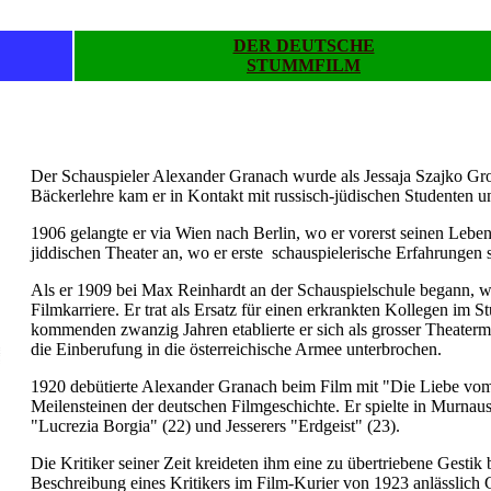
DER DEUTSCHE
STUMMFILM
.
Der Schauspieler Alexander Granach wurde als Jessaja Szajko Gro
Bäckerlehre kam er in Kontakt mit russisch-jüdischen Studenten u
1906 gelangte er via Wien nach Berlin, wo er vorerst seinen Leben
jiddischen Theater an, wo er erste schauspielerische Erfahrungen
Als er 1909 bei Max Reinhardt an der Schauspielschule begann, wa
Filmkarriere. Er trat als Ersatz für einen erkrankten Kollegen im
kommenden zwanzig Jahren etablierte er sich als grosser Theaterm
die Einberufung in die österreichische Armee unterbrochen.
1920 debütierte Alexander Granach beim Film mit "Die Liebe vom 
Meilensteinen der deutschen Filmgeschichte. Er spielte in Murna
"Lucrezia Borgia" (22) und Jesserers "Erdgeist" (23).
Die Kritiker seiner Zeit kreideten ihm eine zu übertriebene Gestik
Beschreibung eines Kritikers im Film-Kurier von 1923 anlässlich 