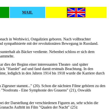
MAIL
nach in Werbiwici, Ostgalizien geboren. Nach vollbrachter
nd sympathisierte mit der revolutionären Bewegung in Russland.
sunterhalt als Bäcker verdiente. Nebenbei schloss er sich dem
 sammelte.
r dies der Beginn einer interessanten Theater- und später
 Stück "Hamlet" auf und fand damit erstmals Beachtung. In den
ime, lediglich in den Jahren 1914 bis 1918 wurde die Karriere durch
Zigeuner stammt..." (20). Schon die nächsten Filme gehören zu den
us "Nosferatu - Eine Symphonie des Grauens" (21), Oswalds
 bei der Darstellung der verschiedenen Figuren an, sehr schön die
Granachs Auftritt im Film "Qualen der Nacht" (25):