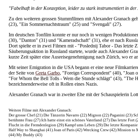
"Fabelhaft in der Konzeption, leider zu stark instrumentiert in d
Zu den weiteren grossen Stummfilmen mit Alexander Granach geh
(23), "Ein Sommernachtstraum" (25) und "Svengali" (27).
Im deutschen Tonfilm konnte er nur noch in wenigen Produktionen
(30), "Danton" (31) und "Kameradschaft" (31), ehe er nach Russla
Dort spielte er in zwei Filmen mit - "Poslednij Tabor - Das letzte 
Säuberungsaktion in Russland startete, wurde auch Alexander Gran
kurze Zeit später eine Ausreisegenehmigung nach Zürich, wo er am d
Mit seiner Emigration in die USA begann er eine neue Filmkarriere
der Seite von
Greta Garbo
, "Foreign Correspondent" (40), "Joan 
"For Whom the Bell Tolls - Wem die Stunde schlägt" (43), "The H
bezeichnenderweise oft in Rollen eines Nazis.
Alexander Granach war in zweiter Ehe mit der Schauspielerin Lotte
Weitere Filme mit Alexander Granach:
Der grosse Chef (21) Die Tänzerin Navarro (22) Mignon (22) Paganini (23) Sch
berühmte Frau (27) Ich hatte einst ein schönes Vaterland (27) Das letzte Fort (
Flucht in die Fremdenlegion (29) Kampf ums Leben (29) Die letzte Kompanie
Half Way to Shanghai (41) Joan of Paris (42) Wrecking Crew (42) Mission to 
(44) My Buddy (43)