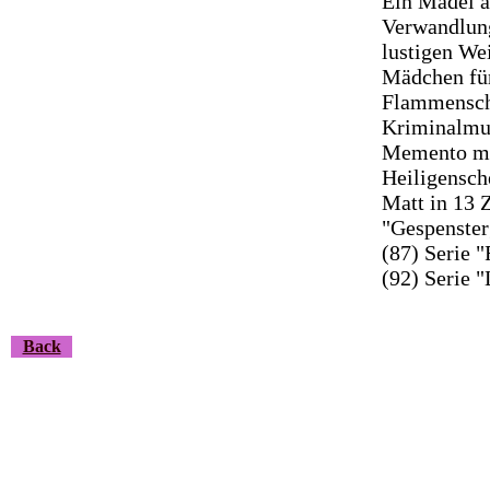
Ein Mädel a
Verwandlung
lustigen We
Mädchen für
Flammenschw
Kriminalmus
Memento mor
Heiligensch
Matt in 13 
"Gespenster
(87) Serie 
(92) Serie 
Back