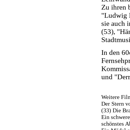
Zu ihren 
"Ludwig I
sie auch 
(53), "Hä
Stadtmusi
In den 60e
Fernsehpr
Kommissar
und "Derr
Weitere Fil
Der Stern v
(33) Die Br
Ein schwere
schönstes A