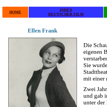
INDEX
HOME
DEUTSCHER FILM
Ellen Frank
.
.
Die Schau
eigenen B
verstarben
Sie wurde
Stadtthe
mit einer
Zwei Jahr
und gab i
unter der