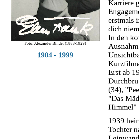
Karriere g
Engagemen
erstmals 
dich niem
In den k
Foto: Alexander Binder (1888-1929)
Ausnahmen
Unsichtba
1904 - 1999
Kurzfilme
Erst ab 1
Durchbruc
(34), "Pe
"Das Mäd
Himmel" 
1939 heir
Tochter n
Leinwand 