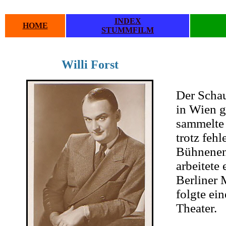
INDEX
HOME
STUMMFILM
Willi Forst
.
.
Der Schau
in Wien g
sammelte 
trotz feh
Bühneneng
arbeitete
Berliner 
folgte ei
Theater.