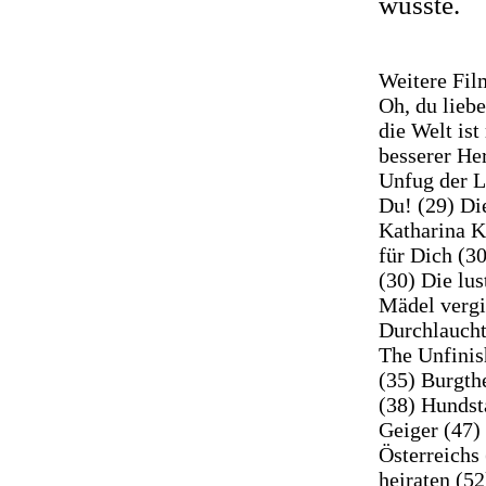
wusste.
Weitere Film
Oh, du lieb
die Welt is
besserer He
Unfug der Li
Du! (29) Di
Katharina K
für Dich (3
(30) Die lu
Mädel vergi
Durchlaucht,
The Unfinis
(35) Burgthe
(38) Hundst
Geiger (47)
Österreichs
heiraten (52