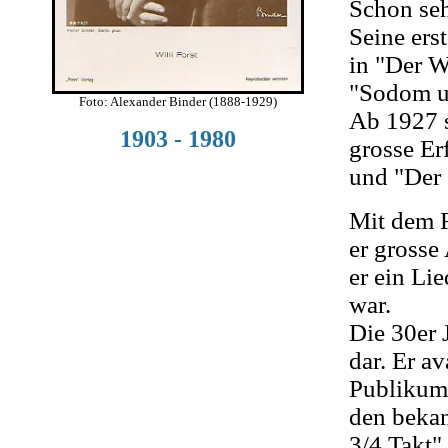
Schon seh
Seine ers
in "Der W
"Sodom u
Foto: Alexander Binder (1888-1929)
Ab 1927 s
1903 - 1980
grosse Erf
und "Der 
Mit dem F
er grosse
er ein Li
war.
Die 30er 
dar. Er a
Publikum
den beka
3/4 Takt"