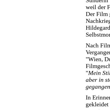
Sünderin"
weil der 
Der Film 
Nachkrieg
Hildegard
Selbstmo
Nach Film
Vergangen
"Wien, Du
Filmgesch
"
Mein Stil
aber in s
gegangen
In Erinne
gekleidet