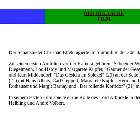
DER DEUTSCHE
M
FILM
.
.
Der Schauspieler Christian Elfeld agierte im Stummfilm der 20er J
Zu seinen ersten Auftritten vor der Kamera gehören "Schneider 
Diegelmann, Loo Hardy und Margarete Kupfer, "Gauner der Gesell
und Kurt Middendorf, "Das Gesicht im Spiegel" (20) an der Seit
(21) mit Hans Albers, Carl Geppert, Margarete Kupfer, Hermann P
Rothauser und Margit Barnay und "Der rollende Korridor" (21) 
In seinem letzten Film spielte er die Rolle des Lord Arbuckle in d
Helbling und André Volbert.