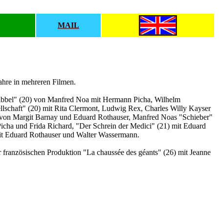
MAIL
ahre in mehreren Filmen.
Wibbel" (20) von Manfred Noa mit Hermann Picha, Wilhelm
schaft" (20) mit Rita Clermont, Ludwig Rex, Charles Willy Kayser
e von Margit Barnay und Eduard Rothauser, Manfred Noas "Schieber"
icha und Frida Richard, "Der Schrein der Medici" (21) mit Eduard
mit Eduard Rothauser und Walter Wassermann.
er französischen Produktion "La chaussée des géants" (26) mit Jeanne