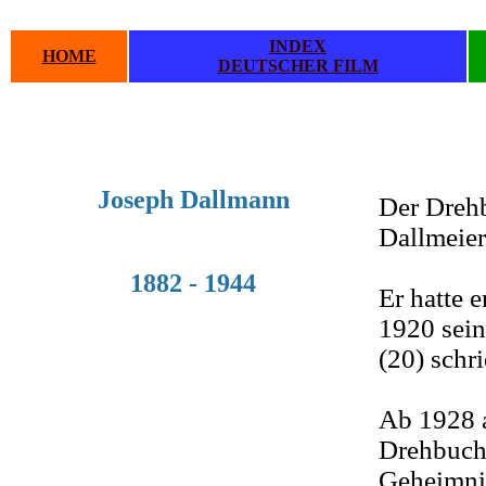
INDEX
HOME
DEUTSCHER FILM
.
.
Joseph Dallmann
Der Dreh
Dallmeier
1882 - 1944
Er hatte 
1920 sein
(20) schri
Ab 1928 a
Drehbuch
Geheimnis