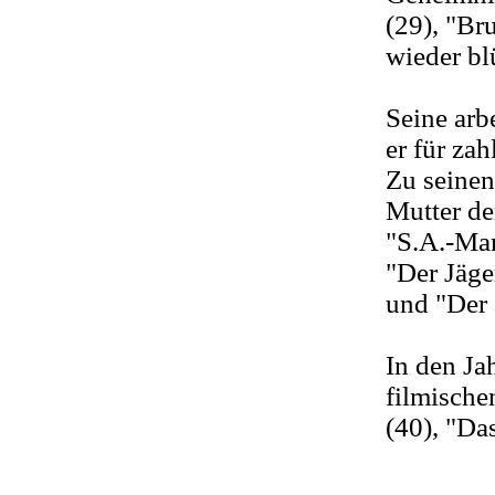
(29), "Br
wieder bl
Seine arb
er für za
Zu seinen
Mutter de
"S.A.-Man
"Der Jäge
und "Der 
In den Ja
filmischen
(40), "Da