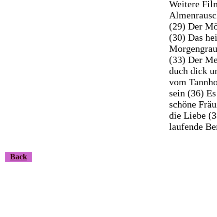
Weitere Fil
Almenrausch
(29) Der Mö
(30) Das he
Morgengraue
(33) Der Me
duch dick u
vom Tannhof
sein (36) E
schöne Fräul
die Liebe (
laufende Be
Back