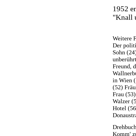
1952 en
"Knall 
Weitere F
Der polit
Sohn (24
unberühr
Freund, d
Wallnerbu
in Wien (
(52) Fräu
Frau (53)
Walzer (5
Hotel (56
Donaustr
Drehbuch
Komm' zu