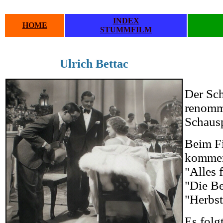
INDEX
HOME
STUMMFILM
Ulrich Bettac
.
.
Der Sch
renommi
Schausp
Beim Fi
kommen
"Alles 
"Die Be
"Herbst
Es folg