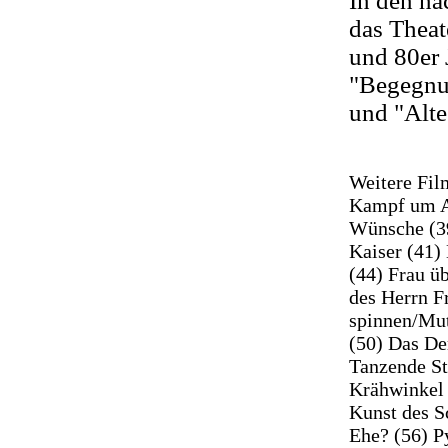
In den nä
das Theat
und 80er 
"Begegnun
und "Alte
Weitere Fil
Kampf um An
Wünsche (39
Kaiser (41)
(44) Frau ü
des Herrn F
spinnen/Mut
(50) Das De
Tanzende St
Krähwinkel 
Kunst des S
Ehe? (56) P