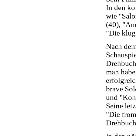
In den ko
wie "Salo
(40), "An
"Die klug
Nach dem 
Schauspie
Drehbucha
man haben
erfolgrei
brave Sol
und "Kohl
Seine let
"Die from
Drehbucha