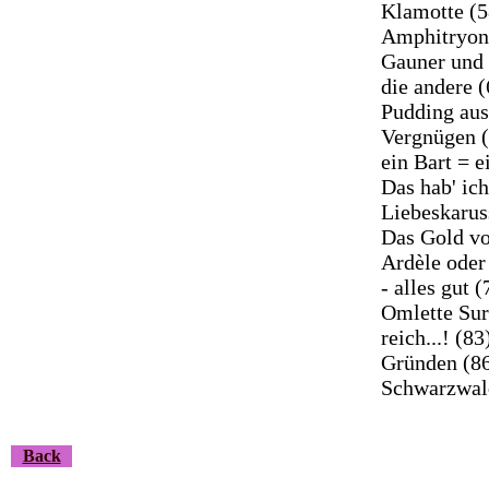
Klamotte (5
Amphitryon 
Gauner und 
die andere 
Pudding aus
Vergnügen (
ein Bart = e
Das hab' ich
Liebeskarus
Das Gold vo
Ardèle oder
- alles gut 
Omlette Sur
reich...! (8
Gründen (86
Schwarzwald
Back