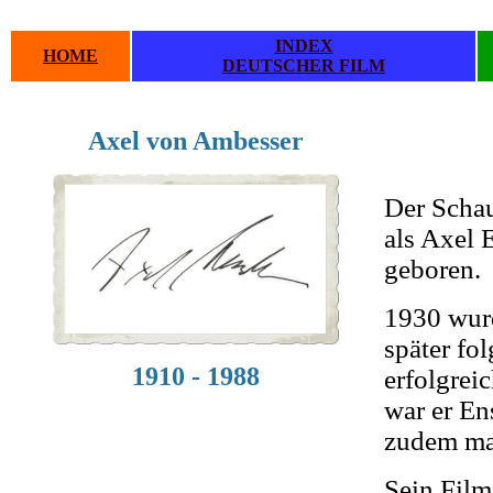
INDEX
HOME
DEUTSCHER FILM
Axel von Ambesser
.
.
Der Scha
als Axel 
geboren.
1930 wurd
später fo
1910 - 1988
erfolgrei
war er En
zudem mac
Sein Film