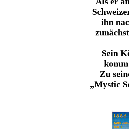
Als er a
Schweize
ihn nac
zunächst
Sein K
kommen
Zu sein
„Mystic So