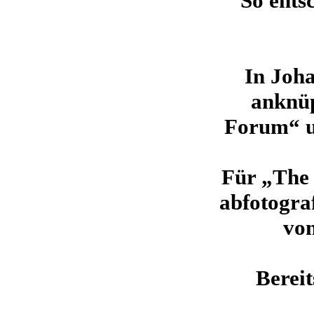
So ents
In Joha
anknüp
Forum“ u
Für „The 
abfotogra
von
Berei