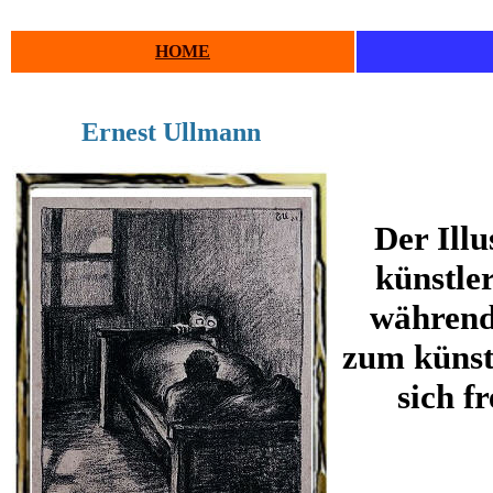
HOME
Ernest Ullmann
Der Ill
künstle
während
zum künst
sich f