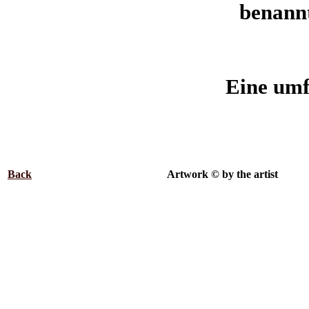
benannt
Eine umf
Back
.................................................
Artwork © by the artist