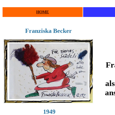
HOME
Franziska Becker
Fr
al
ans
1949