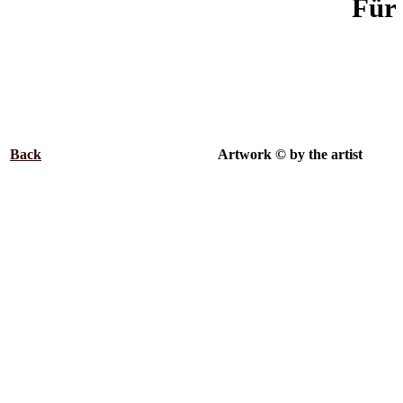
Für 
Back
.................................................
Artwork © by the artist