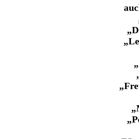
auc
„D
„Le
„
„Fre
„
„P