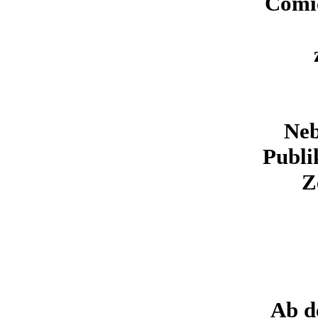
Comic
Neb
Publi
Z
Ab d