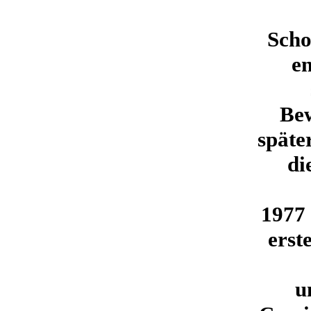
Scho
en
Bew
späte
di
1977 
erst
u